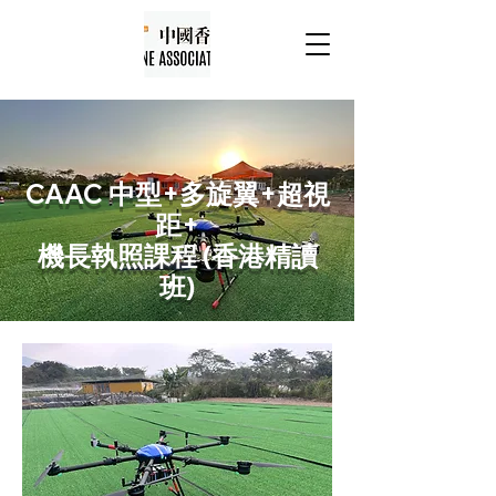
CAAC 中型+多旋翼+超視
距+
機長執照課程 (香港精讀
班)