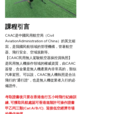
課程引言
CAAC是中國民用航空局（Civil
AviationAdministration of China）的英文縮
寫，是我國民航領域的管理機構，管著航空
器、飛行安全、空域規劃等。
【CAAC民用無人駕駛航空器操控員執照】
是民用無人機操作領域的權威資質，由CAAC
簽發，含金量是無人機產業內非常高的，類似
汽車駕照。可以說，CAAC無人機執照是合法
飛行的“通行證”，也是無人機從業者入行的必
備證件。
考取證書後只要在香港進行五小時飛行紀錄訓
練, 可獲取民航處認可香港進階許可操作證書
甲乙丙三類(Cat A/B/C). 迎接低空經濟市場
的最佳途徑.