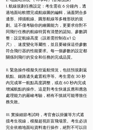
I. 航線規劃任務設定：考生需在 6 分鐘內，透
過地面站軟體完成航線圖的編輯，涵蓋閉合多
邊形、掃描航線、圓形航線等多種形狀的規
劃。這不僅考驗你的繪圖能力，更要求你對不
同飛行任務的航線特質有清楚的認知。參數調
整：設定航線高度（誤差需控制在≤1 公
尺）、速度變化等屬性，並且要確保這些參數
符合飛行器的性能要求。每一個參數的設定都
關係到飛行的安全和任務的完成品質。
II. 緊急操作模擬失控返航情況，包括預規劃返
航點、鏈路遺失處置程序等。考生需在 30 秒
內完成單一航點高度調整，或在 60 秒內完成
增減航點的操作。這是對考生快速反應和應急
處理能力的嚴峻考驗，稍有不慎就可能導致任
務失敗。
III. 實操細節考試時，考官會以掛簾等方式遮
擋考生視線，模擬超視距盲飛場景。考生必須
完全依賴地面站資料進行操作，絕對不可以目