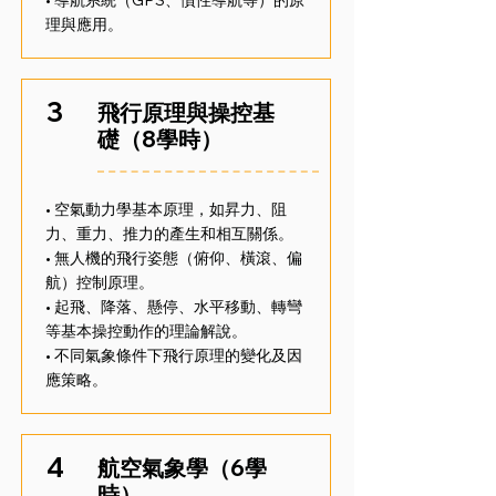
• 導航系統（GPS、慣性導航等）的原
理與應用。
3
飛行原理與操控基
礎（8學時）
• 空氣動力學基本原理，如昇力、阻
力、重力、推力的產生和相互關係。
• 無人機的飛行姿態（俯仰、橫滾、偏
航）控制原理。
• 起飛、降落、懸停、水平移動、轉彎
等基本操控動作的理論解說。
• 不同氣象條件下飛行原理的變化及因
應策略。
4
航空氣象學（6學
時）