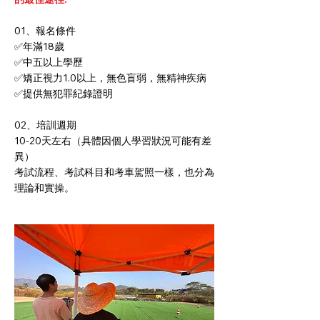
01、報名條件
✅年滿18歲
✅中五以上學歷
✅矯正視力1.0以上，無色盲弱，無精神疾病
✅提供無犯罪紀錄證明
02、培訓週期
10-20天左右（具體因個人學習狀況可能有差
異）
考試流程、考試科目和考車駕照一樣，也分為
理論和實操。