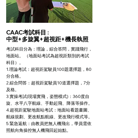
CAAC考試科目 :
中型+多旋翼+超視距+機長執照
考試科目分為：理論，綜合答問，實踐飛行，
地面站。 （地面站考試為超視距類別的考試
科目）。
1.理論考試：超視距駕駛員100題選擇題，80
分合格。
2.綜合問答：超視距駕駛員10道選擇題，7分
及格。
3.實操考試(現場實飛，姿態模式)：360度自
旋、水平八字航線、手動起飛、降落等操作。
4.超視距駕駛地面站考試：地面站看題畫圖、
航線規劃、更改航點航線、更改飛行模式等。
5.緊急返航：由教員把無人機飛出，學員需依
照航向角操控無人機飛回起始點。