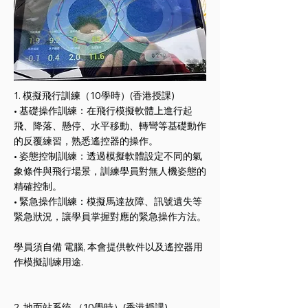
1. 模擬飛行訓練（10學時）(香港授課)
• 基礎操作訓練：在飛行模擬軟體上進行起
飛、降落、懸停、水平移動、轉彎等基礎動作
的反覆練習，熟悉遙控器的操作。
• 姿態控制訓練：透過模擬軟體設定不同的氣
象條件與飛行場景，訓練學員對無人機姿態的
精確控制。
• 緊急操作訓練：模擬馬達故障、訊號遺失等
緊急狀況，讓學員掌握對應的緊急操作方法。
學員須自備 電腦, 本會提供軟件以及遙控器用
作模擬訓練用途.
2. 地面站系统 （10學時）(香港授課)