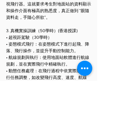
視飛行器。這就要求考生對地面站的資料顯示
和操作介面有極高的熟悉度，真正做到 "眼隨
資料走，手隨心所欲"。
3. 真機實操訓練（50學時）(香港授課)
• 超視距駕駛（30學時）
• 姿態模式飛行：在姿態模式下進行起飛、降
落、飛行操作，並提升手動控制能力。
• 航線規劃與執行：使用地面站軟體進行航線
規劃，並在實際飛行中精確執行。
• 動態任務處理：在飛行過程中依實際狀況進
行任務調整，如改變飛行高度、速度、航線
等。
• 複雜環境飛行：在有一定障礙物或氣象條件
較為複雜的環境中進行飛行訓練。