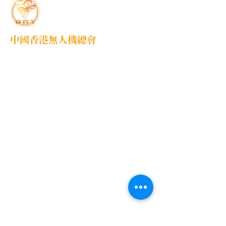
中國香港無人機總會
DNT FPV Drone Association Hong Kong, China
中國香港無人機總會(DNT FPV)成立於2015
年，致力推廣既安全合法地使用無人機，並提
供全方位支援各個界別的培訓課程，推廣無人
機在香港不同領域的應用以及發展，努力凝聚
各界，提供一個正向、互信、共贏的可持續發
展的生態圈，共同發展無人機平台。
快速導覽
服務項目
首頁
學校課程
活動概覽
進階操作牌照
關於我們
興趣班
媒體報導
教學影片
香港無人機團隊
媒體報導