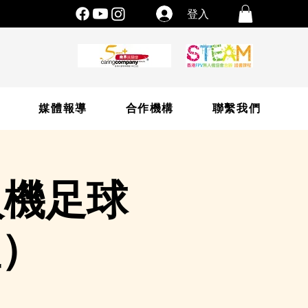
登入
片
媒體報導
合作機構
聯繫我們
人機足球
組）