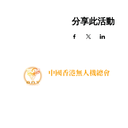
分享此活動
中國香港無人機總會
DNT FPV Drone Association Hong Kong, China
中國香港無人機總會(DNT FPV)成立於2015年，致
力推廣既安全合法地使用無人機，並提供全方位支
援各個界別的培訓課程，推廣無人機在香港不同領
域的應用以及發展，努力凝聚各界，提供一個正