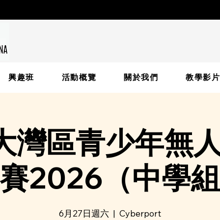
興趣班
活動概覽
關於我們
教學影
大灣區青少年無
賽2026（中學
6月27日週六
  |  
Cyberport