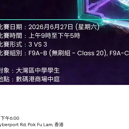
 下午6:00
Cyberport Rd, Pok Fu Lam, 香港