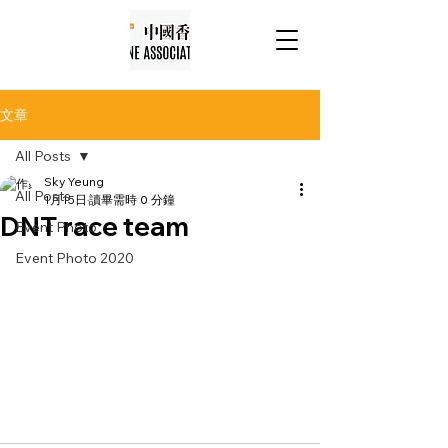
文章
All Posts
Sky Yeung
All Posts
1月15日
讀畢需時 0 分鐘
DNT race team
Event Photo
Event Photo 2020