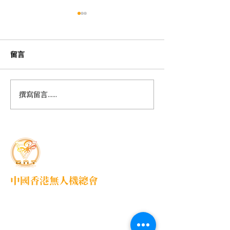
留言
撰寫留言......
1ST HK Korea Drone
2025年首屆亞
Soccer Race
機聯賽 (溫州)
中國香港無人機總會
DNT FPV Drone Association Hong Kong, China
中國香港無人機總會(DNT FPV)成立於2015
年，致力推廣既安全合法地使用無人機，並提