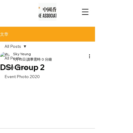
文章
All Posts
Sky Yeung
All Posts
1月15日
讀畢需時 0 分鐘
DSI Group 2
Event Photo
Event Photo 2020