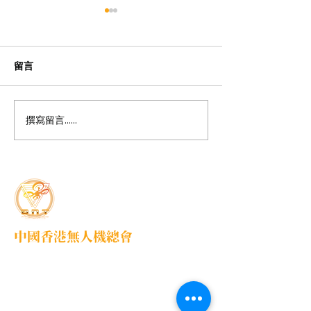
留言
撰寫留言......
1ST HK Korea Drone
2025年首屆亞
Soccer Race
機聯賽 (溫州)
中國香港無人機總會
DNT FPV Drone Association Hong Kong, China
中國香港無人機總會(DNT FPV)成立於2015
年，致力推廣既安全合法地使用無人機，並提
供全方位支援各個界別的培訓課程，推廣無人