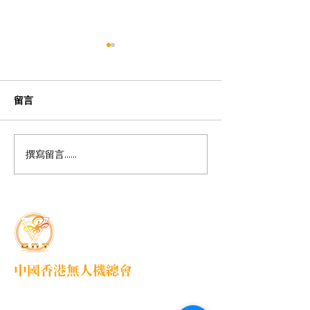
留言
2019 AITLE InnoLab
撰寫留言......
2019 CROSSFI
Event 室內小型
機耐力賽
中國香港無人機總會
DNT FPV Drone Association Hong Kong, China
中國香港無人機總會(DNT FPV)成立於2015