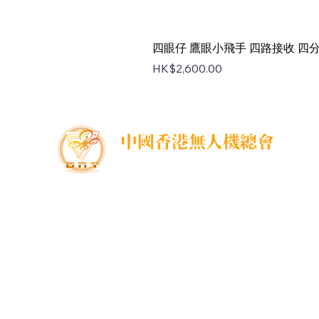
四眼仔 鷹眼小飛手 四路接收 四分割 
價格
HK$2,600.00
中國香港無人機總會
DNT FPV Drone Association Hong Kong, China
中國香港無人機總會(DNT FPV)成立於2015年，致
力推廣既安全合法地使用無人機，並提供全方位支
援各個界別的培訓課程，推廣無人機在香港不同領
域的應用以及發展，努力凝聚各界，提供一個正
向、互信、共贏的可持續發展的生態圈，共同發展
無人機平台。