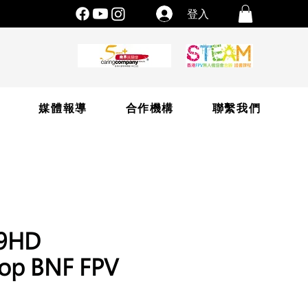
登入
片
媒體報導
合作機構
聯繫我們
49HD
op BNF FPV