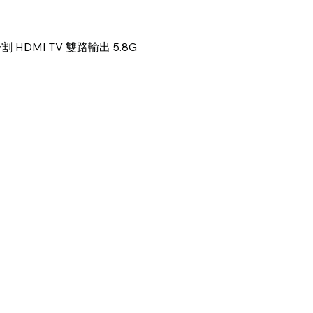
快速瀏覽
HDMI TV 雙路輸出 5.8G
快速導覽
服務項目
首頁
學校課程
活動概覽
進階操作牌照
關於我們
興趣班
媒體報導
教學影片
香港無人機團隊
媒體報導
聯繫我們