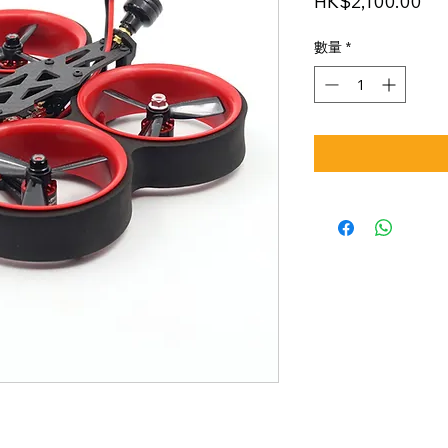
價
HK$2,100.00
格
數量
*