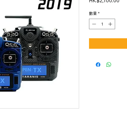
價
HK$2,100.00
格
數量
*