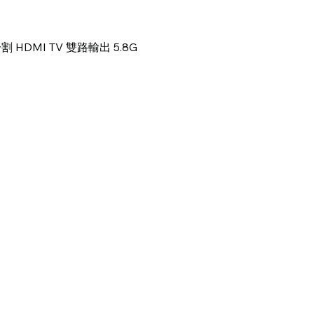
快速瀏覽
HDMI TV 雙路輸出 5.8G
快速導覽
服務項目
首頁
學校課程
活動概覽
進階操作牌照
關於我們
興趣班
媒體報導
教學影片
香港無人機團隊
媒體報導
聯繫我們