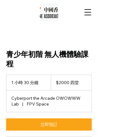
青少年初階 無人機體驗課
程
$2000
四
1 小時 30 分鐘
1
$2000 四堂
堂
小
3
Cyberport the Arcade OWOWWW
0
Lab
|
FPV Space
分
鐘
立即預訂