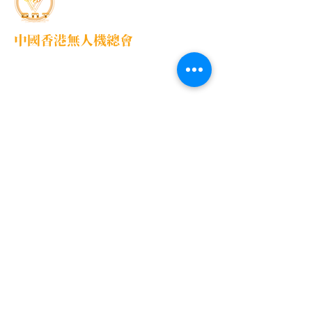
中國香港無人機總會
DNT FPV Drone Association Hong Kong, China
中國香港無人機總會(DNT FPV)成立於2015
年，致力推廣既安全合法地使用無人機，並提
供全方位支援各個界別的培訓課程，推廣無人
機在香港不同領域的應用以及發展，努力凝聚
各界，提供一個正向、互信、共贏的可持續發
展的生態圈，共同發展無人機平台。
快速導覽
服務項目
首頁
學校課程
活動概覽
進階操作牌照
關於我們
興趣班
媒體報導
教學影片
香港無人機團隊
媒體報導
聯繫我們