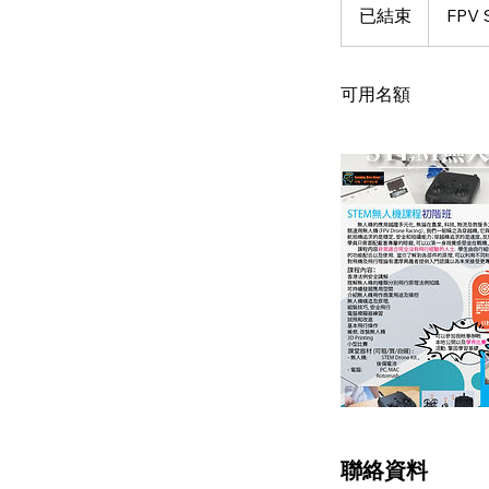
已結束
已
FPV 
結
束
可用名額
聯絡資料