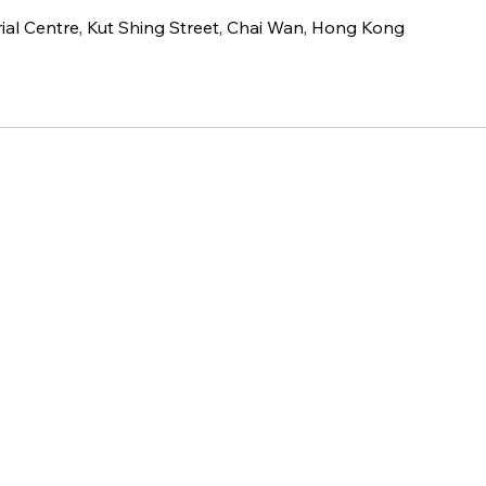
al Centre, Kut Shing Street, Chai Wan, Hong Kong
快速導覽
服務項目
首頁
學校課程
活動概覽
進階操作牌照
關於我們
興趣班
媒體報導
教學影片
香港無人機團隊
媒體報導