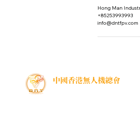
Hong Man Industri
+85253993993
info@dntfpv.com
中國香港無人機總會
DNT FPV Drone Association Hong Kong, China
中國香港無人機總會(DNT FPV)成立於2015年，致
力推廣既安全合法地使用無人機，並提供全方位支
援各個界別的培訓課程，推廣無人機在香港不同領
域的應用以及發展，努力凝聚各界，提供一個正