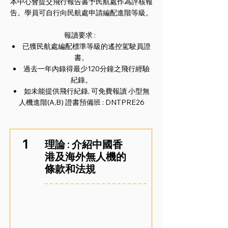
本中心會提交飛行報告書予民航處作為評核報
告。學員可自行向民航處申請編配進階等級。
報讀要求 :
已獲民航處編配標準等級的遙控駕駛員證
書。
過去一年內錄得最少120分鐘之飛行經驗
紀錄。
如未能提供飛行紀錄, 可免費報讀 小型無
人機進階(A,B) 證書預備班 : DNTPRE26
1
理論 : 介紹中國香
港及海外無人機的
條款和法規