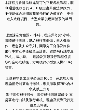
本課程是香港民航處認可的正規考核課程，順
利通過後頒發的 A、B 級證書具備法律效力，
不僅是你合法開展商業飛行的必備文件，更是
進入政府項目、大型企業供應商體系的敲門
磚。
理論課堂實體課20小時，理論課考試1小時。
實際飛行訓練，SUA飛行前準備，無人機操
作，應急及安全守則，團隊分工合作及崗位，
飛行事前及事後檢查及計劃。進階飛行課堂及
評核共10小時。 理論及實際飛行課程必須
取得合格成績後，方可獲得小型無人機(SUA)
證書。
全課程學員出席率必須達100%，完成無人機
理論部分將要進行考試，學員須取得75%合格
率或以上方可
進行實習飛行部分，實習飛行訓練完成後, 亦
需要進行口試及飛行考核。理論及實際飛行完
成及合格後,