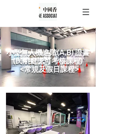
小型無人機進階(A,B) 證書
(民航處認可考核課程)
<常規及假日課程>