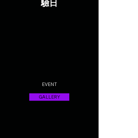
驗日
EVENT
GALLERY