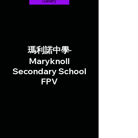
Gallary
瑪利諾中學-
Maryknoll
Secondary School
FPV