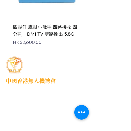
四眼仔 鷹眼小飛手 四路接收 四
FUS-X111 V2 PNP
分割 HDMI TV 雙路輸出 5.8G
Price
HK$1,100.00
Price
HK$2,600.00
中國香港無人機總會
DNT FPV Drone Association Hong Kong, China
中國香港無人機總會(DNT FPV)成立於2015
年，致力推廣既安全合法地使用無人機，並提
供全方位支援各個界別的培訓課程，推廣無人
機在香港不同領域的應用以及發展，努力凝聚
各界，提供一個正向、互信、共贏的可持續發
展的生態圈，共同發展無人機平台。