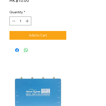
Price
HK$15.00
Quantity
*
Add to Cart
NEW