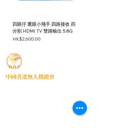
四眼仔 鷹眼小飛手 四路接收 四
FUS-X111 V2 PNP
分割 HDMI TV 雙路輸出 5.8G
Price
HK$1,100.00
Price
HK$2,600.00
中國香港無人機總會
DNT FPV Drone Association Hong Kong, China
中國香港無人機總會(DNT FPV)成立於2015
年，致力推廣既安全合法地使用無人機，並提
供全方位支援各個界別的培訓課程，推廣無人
機在香港不同領域的應用以及發展，努力凝聚
各界，提供一個正向、互信、共贏的可持續發
展的生態圈，共同發展無人機平台。