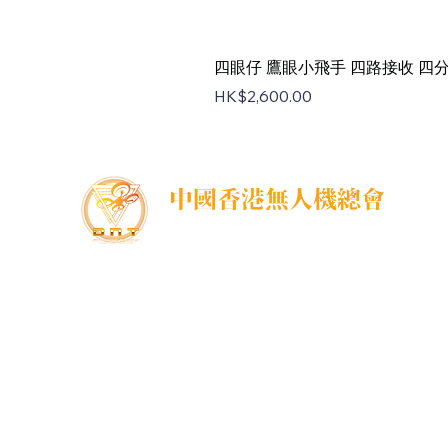
四眼仔 鷹眼小飛手 四路接收 四分割 
Price
HK$2,600.00
中國香港無人機總會
DNT FPV Drone Association Hong Kong, China
中國香港無人機總會(DNT FPV)成立於2015年，致
力推廣既安全合法地使用無人機，並提供全方位支
援各個界別的培訓課程，推廣無人機在香港不同領
域的應用以及發展，努力凝聚各界，提供一個正
向、互信、共贏的可持續發展的生態圈，共同發展
無人機平台。