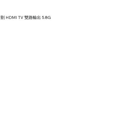
Quick View
HDMI TV 雙路輸出 5.8G
快速導覽
服務項目
首頁
學校課程
活動概覽
進階操作牌照
關於我們
興趣班
媒體報導
教學影片
香港無人機團隊
媒體報導
聯繫我們