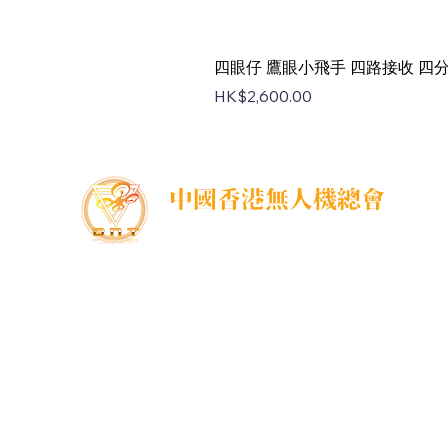
四眼仔 鷹眼小飛手 四路接收 四分割 
Price
HK$2,600.00
中國香港無人機總會
DNT FPV Drone Association Hong Kong, China
中國香港無人機總會(DNT FPV)成立於2015年，致
力推廣既安全合法地使用無人機，並提供全方位支
援各個界別的培訓課程，推廣無人機在香港不同領
域的應用以及發展，努力凝聚各界，提供一個正
向、互信、共贏的可持續發展的生態圈，共同發展
無人機平台。