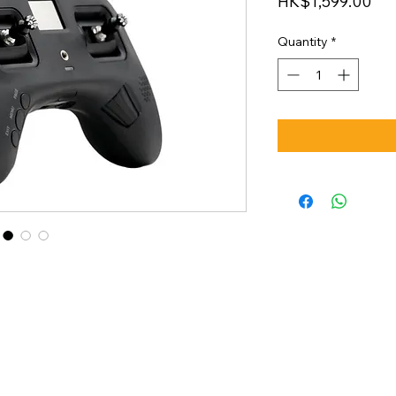
Pri
HK$1,599.00
Quantity
*