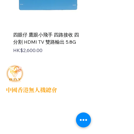
四眼仔 鷹眼小飛手 四路接收 四
FUS-X111 V2 PNP
分割 HDMI TV 雙路輸出 5.8G
Price
HK$1,100.00
Price
HK$2,600.00
中國香港無人機總會
DNT FPV Drone Association Hong Kong, China
中國香港無人機總會(DNT FPV)成立於2015
年，致力推廣既安全合法地使用無人機，並提
供全方位支援各個界別的培訓課程，推廣無人
機在香港不同領域的應用以及發展，努力凝聚
各界，提供一個正向、互信、共贏的可持續發