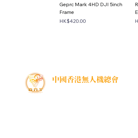
Quick View
Geprc Mark 4HD DJI 5inch
R
Frame
E
Price
P
HK$420.00
H
中國香港無人機總會
DNT FPV Drone Association Hong Kong, China
中國香港無人機總會(DNT FPV)成立於2015年，致
力推廣既安全合法地使用無人機，並提供全方位支
援各個界別的培訓課程，推廣無人機在香港不同領
域的應用以及發展，努力凝聚各界，提供一個正