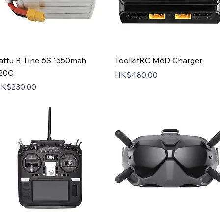
Quick View
Quick View
attu R-Line 6S 1550mah
ToolkitRC M6D Charger
20C
Price
HK$480.00
rice
K$230.00