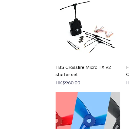
Quick View
TBS Crossfire Micro TX v2
F
starter set
C
Price
P
HK$960.00
H