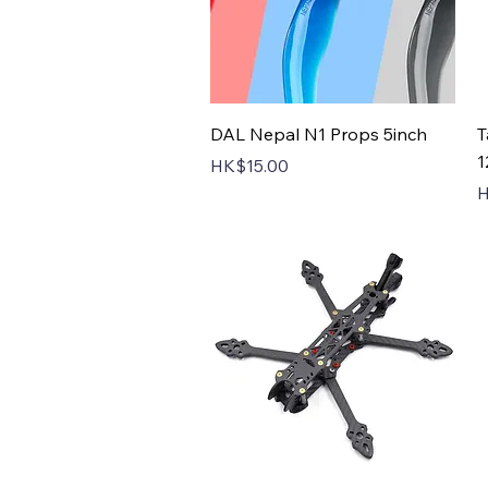
Quick View
DAL Nepal N1 Props 5inch
T
1
Price
HK$15.00
P
H