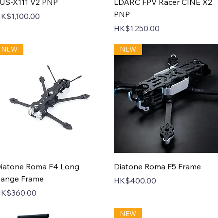
Quick View
Quick View
US-X111 V2 PNP
LDARC FPV Racer CINE X2
PNP
rice
K$1,100.00
Price
HK$1,250.00
NEW
NEW
Quick View
Quick View
iatone Roma F4 Long
Diatone Roma F5 Frame
ange Frame
Price
HK$400.00
rice
K$360.00
NEW