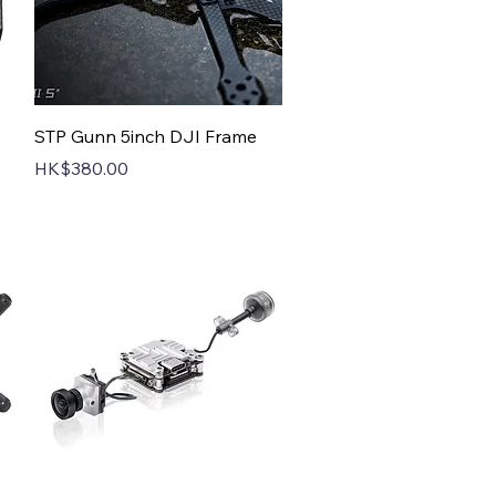
Quick View
STP Gunn 5inch DJI Frame
Price
HK$380.00