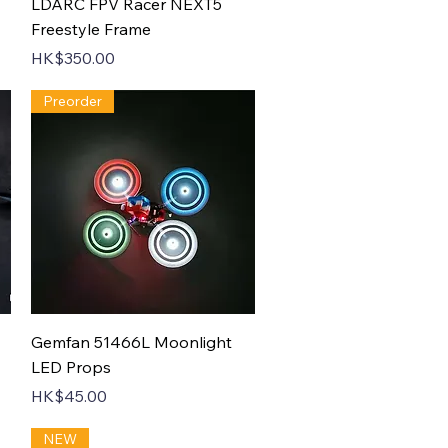
Quick View
LDARC FPV Racer NEXT5
Freestyle Frame
Price
HK$350.00
Preorder
Quick View
Gemfan 51466L Moonlight
LED Props
Price
HK$45.00
NEW