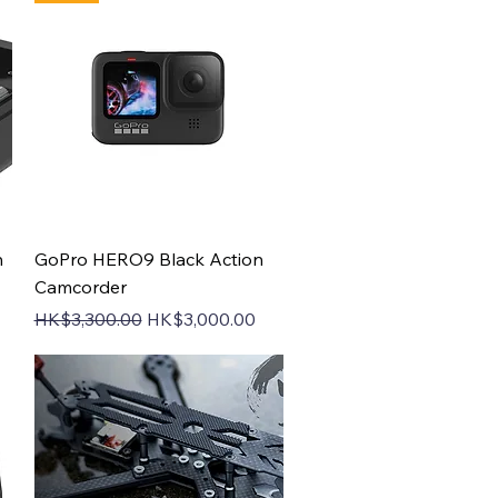
Quick View
n
GoPro HERO9 Black Action
Camcorder
Regular Price
Sale Price
HK$3,300.00
HK$3,000.00