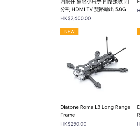
Quick View
四眼仔 鷹眼小飛手 四路接收 四
F
分割 HDMI TV 雙路輸出 5.8G
P
H
Price
HK$2,600.00
NEW
Quick View
Diatone Roma L3 Long Range
D
Frame
R
Price
P
HK$250.00
H