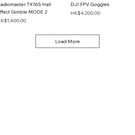
Quick View
Quick View
adiomaster TX16S Hall
DJI FPV Goggles
ffect Gimble MODE 2
Price
HK$4,200.00
rice
K$1,400.00
Load More
快速導覽
服務項目
首頁
學校課程
活動概覽
進階操作牌照
關於我們
興趣班
媒體報導
教學影片
香港無人機團隊
媒體報導