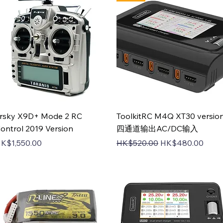
Quick View
Quick View
rsky X9D+ Mode 2 RC
ToolkitRC M4Q XT30 versio
ontrol 2019 Version
四通道输出AC/DC输入
rice
Regular Price
Sale Price
K$1,550.00
HK$520.00
HK$480.00