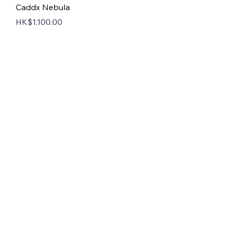
Quick View
Caddx Nebula
Price
HK$1,100.00
聯絡我們
中國香港無人機總會
香港柴灣康民街2號康民工業中心7樓
711室
852 53993993
info@dntfpv.com